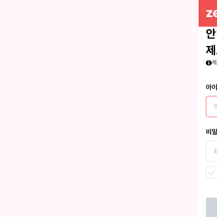
안
제
제
아
비