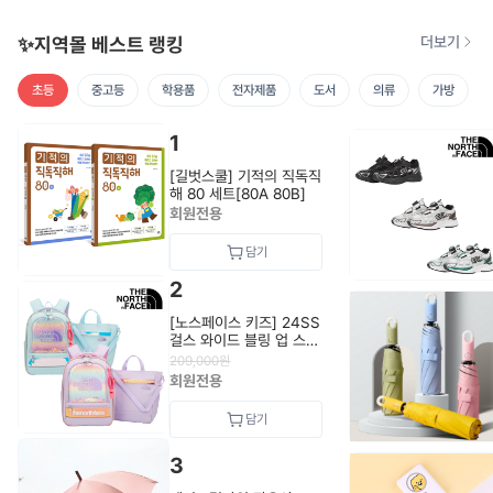
✨지역몰 베스트 랭킹
더보기
초등
중고등
학용품
전자제품
도서
의류
가방
1
[길벗스쿨] 기적의 직독직
해 80 세트[80A 80B]
회원전용
2
[노스페이스 키즈] 24SS
걸스 와이드 블링 업 스쿨
팩 NM2DQ03_KIDS
209,000
원
회원전용
3