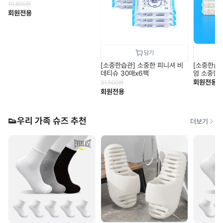
19,800
원
회원전용
[소중한습관] 소중한 피니셔 비
[소중한습관
데티슈 30매x6팩
엄 소중한 
x12팩
회원전용
31,500
원
회원전용
👟우리 가족 슈즈 추천
더보기