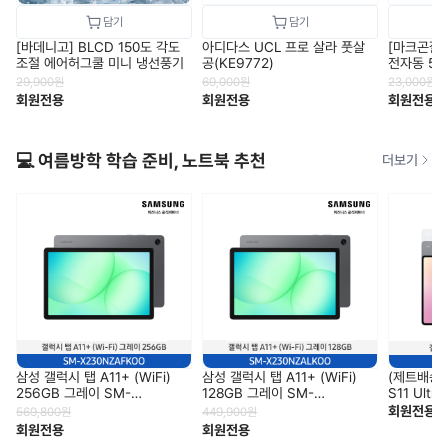
[바데니고] BLCD 150도 각도
아디다스 UCL 프로 살라 풋살
[마크곤잘레
조절 에어허그쿨 미니 냉선풍기
공(KE9772)
전자동 55
팅 양산 우
29,900
원
69,000
원
23,000
원
회원전용
회원전용
회원전용
💻 여름방학 학습 준비, 노트북 추천
더보기
삼성 갤럭시 탭 A11+ (WiFi)
삼성 갤럭시 탭 A11+ (WiFi)
(제트배송)
256GB 그레이 SM-
128GB 그레이 SM-
S11 Ultra
X230NZAFKOO
X230NZALKOO
상선택) S
회원전용
569,800
원
449,900
원
회원전용
회원전용