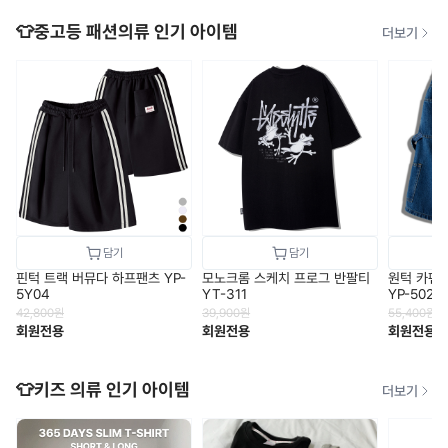
👕중고등 패션의류 인기 아이템
더보기
핀턱 트랙 버뮤다 하프팬츠 YP-
모노크롬 스케치 프로그 반팔티
원턱 카펜
5Y04
YT-311
YP-502
42,800
원
39,900
원
55,400
원
회원전용
회원전용
회원전용
👕키즈 의류 인기 아이템
더보기