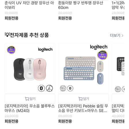
춘식이 UV 차단 경량 장우산 아
흰둥이랑 짱구 반투명 장우산
1+1(2P
이보리
60cm
암막 우산
19,000
원
20,000
원
28,900
원
회원전용
회원전용
회원전용
💡전자제품 추천 상품
더보기
[로지텍코리아] 무소음 블루투스
[로지텍코리아] Pebble 슬림 무
[로지텍코리
마우스 (M240)
소음 무선 키보드+마우스 SET
멀티 디바
(K380s+M350s)
보드 (K38
23,000
원
69,900
원
49,000
원
회원전용
회원전용
회원전용