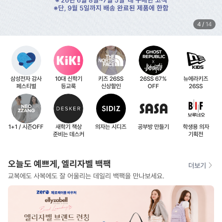
4
/
14
삼성전자 감사
10대 신학기
키즈 26SS
26SS 67%
뉴에라키즈
페스티벌
등교룩
신상할인
OFF
26SS
1+1 / 시즌OFF
새학기 책상
의자는 시디즈
공부방 만들기
학생용 의자
준비는 데스커
기획전
오늘도 예쁘게, 엘리자벨 백팩
더보기
교복에도 사복에도 잘 어울리는 데일리 백팩을 만나보세요.