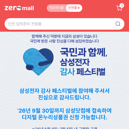
0
제로페이몰
인천몰