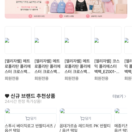
[엘리자벨] 메트
[엘리자벨] 메트
[엘리자벨] 메트
[엘리자벨] 코스
[엘
로폴리탄 폴리에
로폴리탄 폴리에
로폴리탄 폴리에
믹 폴리에스터
믹 
스터 크로스백_E
스터 크로스백_E
스터 크로스백_E
백팩_EZ001-B
백팩_
Z005-BK[블랙]
Z005-SV[실버]
Z005-WH[화이
K[블랙]
V[실
회원전용
회원전용
회원전용
회원전용
회원
트]
❤️ 신규 브랜드 추천상품
더보기
24시간 한정 특가상품!
스투시 베이직로고 반팔티셔츠 /
꼼데가르송 레드하트 PK 반팔티
메종키츠네
옵션 택일
/ 옵션 택일
옵션 택일