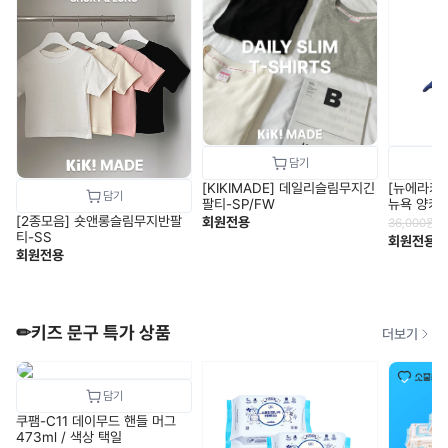
[KIKIMADE] 데일리슬림무지긴
[뉴에라키즈
팔티-SP/FW
뉴욕 양키
로얄 1357
[2종모음] 숏앤롱슬림무지반팔
회원전용
36,000
원
티-SS
회원전용
회원전용
✏키즈 문구 특가 상품
더보기
쿠팸-C11 데이무드 핸들 머그
473ml / 색상 택일