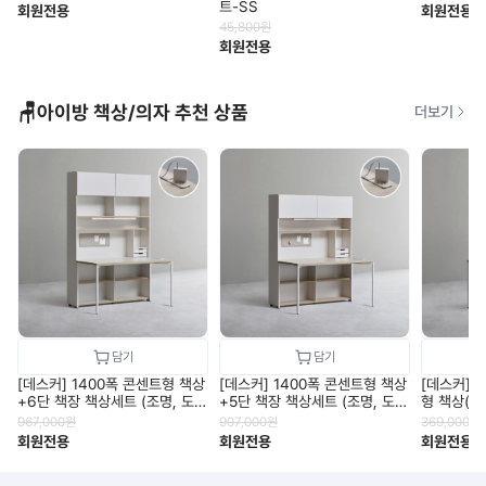
트-SS
회원전용
회원전용
45,800
원
회원전용
🪑아이방 책상/의자 추천 상품
더보기
[데스커] 1400폭 콘센트형 책상
[데스커] 1400폭 콘센트형 책상
[데스커] 1
+6단 책장 책상세트 (조명, 도
+5단 책장 책상세트 (조명, 도어
형 책상(
어 포함) DSCJ146ALS
포함) DSCJ145ALS
DSCJ06
967,000
원
907,000
원
369,000
원
회원전용
회원전용
회원전용