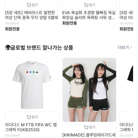
[5장 세트] 에버라스트 발편한
EVA 욕실화 초경량 물빠짐 욕실
[5장 세트
여성 단목 중목 무지 양말 5켤레
화장실 슬리퍼 목욕탕 샤워 생활
여성 미니 
용품 물놀이용품 비치샌들 사무
회원전용
19,900
원
19,900
원
무료배송
회원전용
회원전용
🌍글로벌 브랜드 잘나가는 상품
더보기
아디다스 M FTB FIFA WC 맵
아디다스 M 
그래픽 티(KB2530)
그래픽 티(
[KIKIMADE] 블루밍래쉬가드세
39,000
원
39,000
원