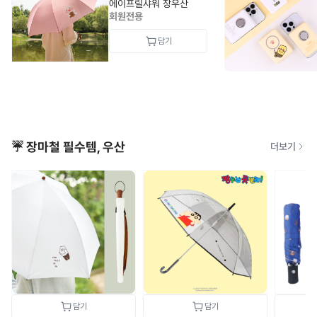
에이프릴샤워 장우산
회원전용
☔ 장마철 필수템, 우산
더보기