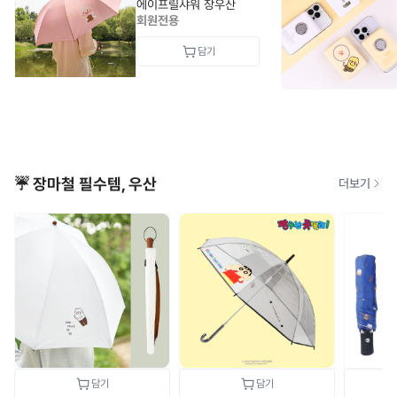
에이프릴샤워 장우산
회원전용
☔ 장마철 필수템, 우산
더보기