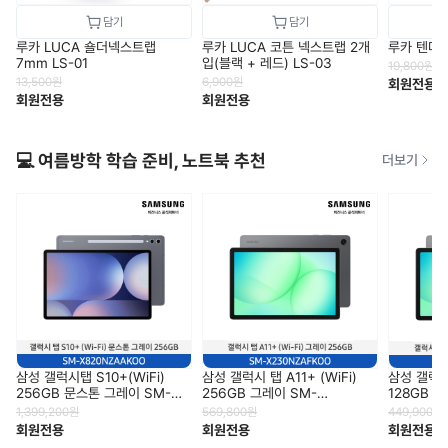
루카 LUCA 숄더넥스트랩
루카 LUCA 코튼 넥스트랩 2개
루카 텐더롤
7mm LS-01
입(블랙 + 레드) LS-03
19,800
원
13,500
원
6,900
원
회원전용
회원전용
회원전용
💻 여름방학 학습 준비, 노트북 추천
더보기
삼성 갤럭시탭 S10+(WiFi)
삼성 갤럭시 탭 A11+ (WiFi)
삼성 갤럭시 
256GB 문스톤 그레이 SM-
256GB 그레이 SM-
128GB 
X820NZAAKOO
X230NZAFKOO
X230NZ
1,399,200
원
569,800
원
449,900
원
회원전용
회원전용
회원전용