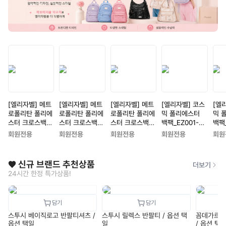
[엘리자벨] 메트
[엘리자벨] 메트
[엘리자벨] 메트
[엘리자벨] 코스
[엘
로폴리탄 폴리에
로폴리탄 폴리에
로폴리탄 폴리에
믹 폴리에스터
믹 
스터 크로스백_E
스터 크로스백_E
스터 크로스백_E
백팩_EZ001-B
백팩_
Z005-BK[블랙]
Z005-SV[실버]
Z005-WH[화이
K[블랙]
V[실
회원전용
회원전용
회원전용
회원전용
회원
트]
❤️ 신규 브랜드 추천상품
더보기
24시간 한정 특가상품!
스투시 베이직로고 반팔티셔츠 /
스투시 릴렉스 반팔티 / 옵션 택
꼼데가르송
옵션 택일
일
/ 옵션 택