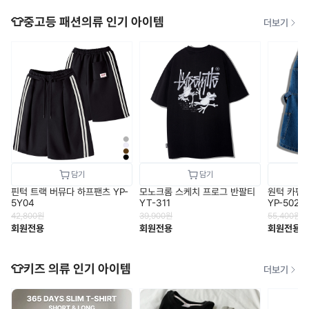
👕중고등 패션의류 인기 아이템
더보기
핀턱 트랙 버뮤다 하프팬츠 YP-
모노크롬 스케치 프로그 반팔티
원턱 카펜
5Y04
YT-311
YP-502
42,800
원
39,900
원
55,400
원
회원전용
회원전용
회원전용
👕키즈 의류 인기 아이템
더보기