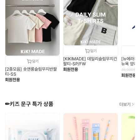
[KIKIMADE] 데일리슬림무지긴
[뉴에라키즈
팔티-SP/FW
뉴욕 양키
로얄 1357
[2종모음] 숏앤롱슬림무지반팔
회원전용
36,000
원
티-SS
회원전용
회원전용
✏키즈 문구 특가 상품
더보기