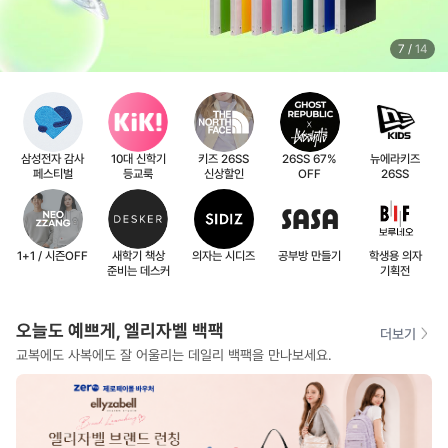
7
/
14
삼성전자 감사
10대 신학기
키즈 26SS
26SS 67%
뉴에라키즈
페스티벌
등교룩
신상할인
OFF
26SS
1+1 / 시즌OFF
새학기 책상
의자는 시디즈
공부방 만들기
학생용 의자
준비는 데스커
기획전
오늘도 예쁘게, 엘리자벨 백팩
더보기
교복에도 사복에도 잘 어울리는 데일리 백팩을 만나보세요.