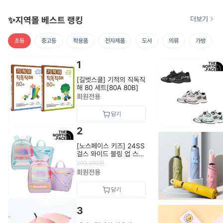
✨지역몰 베스트 랭킹
더보기
초등
중고등
학용품
전자제품
도서
의류
가방
1
[길벗스쿨] 기적의 직독직
해 80 세트[80A 80B]
회원전용
2
[노스페이스 키즈] 24SS
걸스 와이드 블링 업 스쿨
팩 NM2DQ03_KIDS
209,000
원
회원전용
3