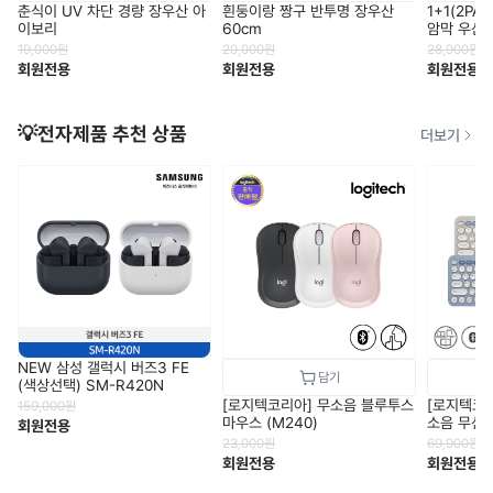
춘식이 UV 차단 경량 장우산 아
흰둥이랑 짱구 반투명 장우산
1+1(2P
이보리
60cm
암막 우산
19,000
원
20,000
원
28,900
원
회원전용
회원전용
회원전용
💡전자제품 추천 상품
더보기
NEW 삼성 갤럭시 버즈3 FE
(색상선택) SM-R420N
[로지텍코리아] 무소음 블루투스
[로지텍코리
159,000
원
마우스 (M240)
소음 무선 
회원전용
(K380s+
23,000
원
69,900
원
회원전용
회원전용