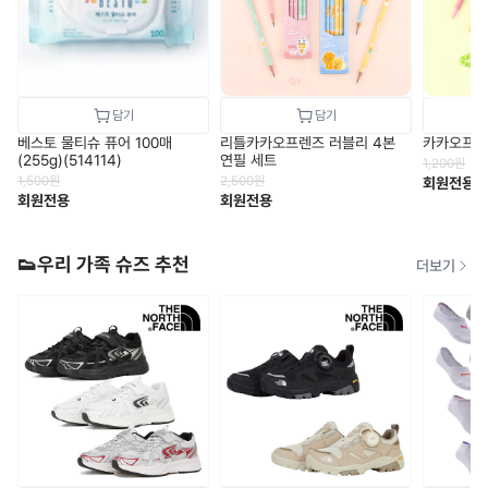
베스토 물티슈 퓨어 100매
리틀카카오프렌즈 러블리 4본
카카오프렌
(255g)(514114)
연필 세트
1,200
원
1,500
원
2,500
원
회원전용
회원전용
회원전용
👟우리 가족 슈즈 추천
더보기