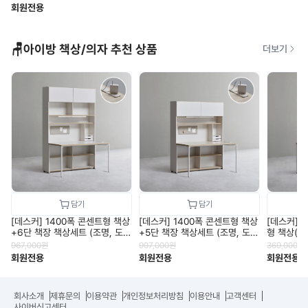
회원전용
🪑아이방 책상/의자 추천 상품
더보기
[데스커] 1400폭 콘센트형 책상
[데스커] 1400폭 콘센트형 책상
[데스커] 1
+6단 책장 책상세트 (조명, 도
+5단 책장 책상세트 (조명, 도어
형 책상(
어 포함) DSCJ146ALS
포함) DSCJ145ALS
DSCJ06
967,000
원
907,000
원
369,000
원
회원전용
회원전용
회원전용
회사소개
제휴문의
이용약관
개인정보처리방침
이용안내
고객센터
사이버신고센터