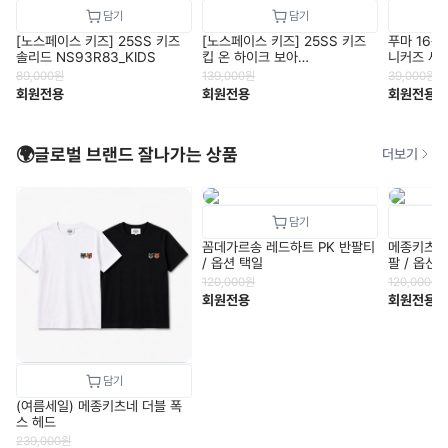
[노스페이스 키즈] 25SS 키즈
[노스페이스 키즈] 25SS 키즈
푸마 16종
솔리드 NS93R83_KIDS
킵 온 하이크 보아
니커즈 세
NS95R81_KIDS
89,000
원
139,000
원
39,000
원
회원전용
회원전용
회원전용
🌍글로벌 브랜드 잘나가는 상품
더보기
꼼데가르송 레드하트 PK 반팔티
메종키츠네
/ 옵션 택일
팔 / 옵션
120,000
원
120,000
원
회원전용
회원전용
(여름세일) 메종키츠네 더블 폭
스 헤드
239,000
원