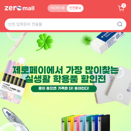
0
제로페이몰
인천몰