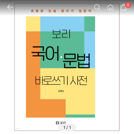
0
1
/
1