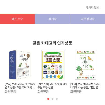
한눈에 보는 품사 분류.................. 1224
판매자 정보
한눈에 보는 용언 활용.................. 1226
한눈에 보는 문장 부호.................. 1230
상호/대표자
(주) 동이커머스
베스트순
최신순
낮은평점순
한눈에 보는 단위 명사.................. 1232
아차! 틀리기 쉬운 맞춤법............. 1235
사업자 번호
346-87-03831
아차! 잘못 쓰기 쉬운 말............... 1240
통신판매업 번호
제2026-고양덕양구-1438호
같은 카테고리 인기상품
출판사 리뷰
이메일
dongeecom@naver.com
어떤 낱말을 실었을까요? 여느 국어사전과 어떤 점이 다를까요?
소재지
경기도 고양시 덕양구 꽃마을로64, 1235호
수학은 공식과 개념을 이해해야 풀기 쉽듯이, 국어도 규칙을
발견하면 바로쓰기가 쉽습니다. 『보리 국어·문법 바로쓰기 사전』
은 평생을 바른 우리 말글 쓰기를 위해 앞장서서 일해 온 남영신
2
[보리] 보리 국어사전 (2025
[길벗스쿨] 국어 실력을 키워
[보리] 보리 생태 사전 / 우리
[
년 최신판) 초등 국어 교육의
주는 초등 신문
나라에 사는 동물, 식물, 균류
등
선생님이 초중등 학생들이 우리말을 바르고 품위 있게 쓸 수 있도록,
시작
1602종
회원전용
회원전용
회원전용
낱말의 뜻과 활용을 제대로 알고 어법에 맞게 쓸 수 있도록 돕기
위해 엮은 사전입니다. 그래서 ‘한국어 교육 어휘(국립국어원