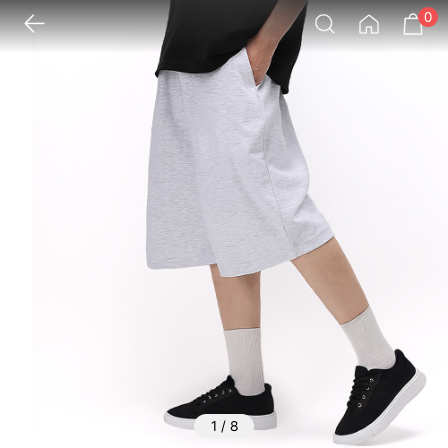
0
1
/
8