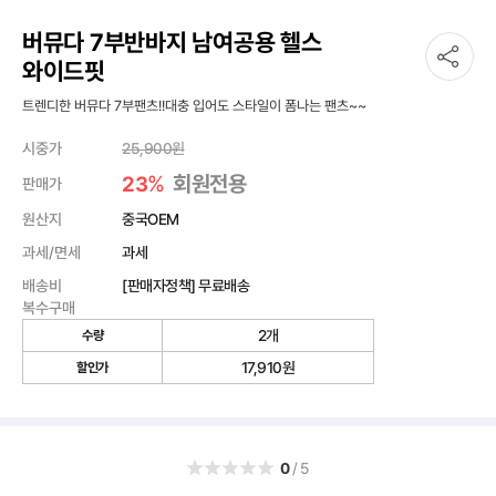
버뮤다 7부반바지 남여공용 헬스
와이드핏
트렌디한 버뮤다 7부팬츠!!대충 입어도 스타일이 폼나는 팬츠~~
시중가
25,900
원
%
회원전용
23
판매가
원산지
중국OEM
과세/면세
과세
배송비
[판매자정책] 무료배송
복수구매
2개
수량
17,910
원
할인가
0
/5