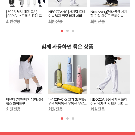
닝팬
[2025 처서 매직 특가]
NEOZZANG]사계절 트레
Neozzang]남녀공용 사계
사
[SPRIS] 스프리스 집업 후디
이닝 남자 밴딩 바지 세미 카
절 핀턱 와이드 트레이닝 팬
조거 트레이닝 상하 세트 ...
고 와이드 팬츠
츠
N
회원전용
회원전용
회원전용
함께 사용하면 좋은 상품
닝팬
버뮤다 7부반바지 남여공용
1+1(2PACK) 고리 3단자동
NEOZZANG]사계절 트레
N
사
헬스 와이드핏
우산 암막양산 우양산 무료배
이닝 남자 밴딩 바지 세미 카
송
고 와이드 팬츠
회원전용
회원전용
회원전용