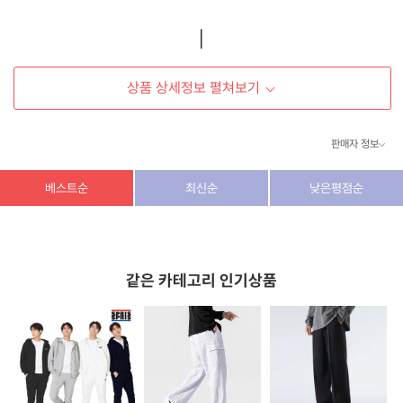
상품 상세정보 펼쳐보기
판매자 정보
상호/대표자
(주) 동이커머스
베스트순
최신순
낮은평점순
사업자 번호
346-87-03831
통신판매업 번호
제2026-고양덕양구-1438호
같은 카테고리 인기상품
이메일
dongeecom@naver.com
소재지
경기도 고양시 덕양구 꽃마을로64, 1235호