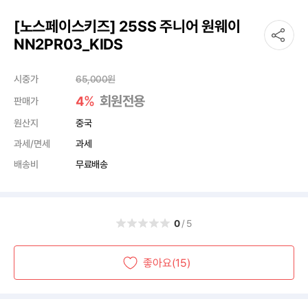
[노스페이스키즈] 25SS 주니어 원웨이
NN2PR03_KIDS
시중가
65,000
원
%
회원전용
4
판매가
원산지
중국
과세/면세
과세
배송비
무료배송
0
/5
좋아요(15)