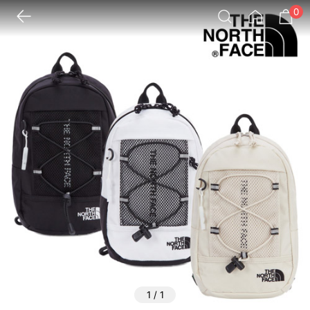
0
1
/
1