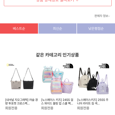
판매자 정보
상호/대표자
(주) 동이커머스
베스트순
최신순
낮은평점순
사업자 번호
346-87-03831
통신판매업 번호
제2026-고양덕양구-1438호
같은 카테고리 인기상품
이메일
dongeecom@naver.com
소재지
경기도 고양시 덕양구 꽃마을로64, 1235호
[내셔널 지오그래픽] 러슬 경
[노스페이스 키즈] 24SS 걸
[노스페이스키즈] 25SS 주
[
메틱
량 투포켓 크로스백
스 와이드 블링 업 스쿨 팩
니어 라이트 짐 색
N256ACR010
NM2DQ03_KIDS
NN2PR01_KIDS
N
회원전용
회원전용
회원전용