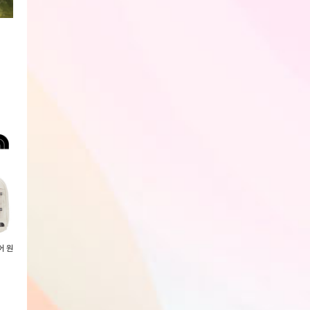
1+1(2PACK) 고리 3단자동우산
춘식이 10,000mah 맥세이프 스
[노스페이스키즈] 25SS 
암막양산 우양산 무료배송
탠드형 보조배터리
웨이 NN2PR03_K
회원전용
회원전용
회원전용
[노스페이스 키즈] 25SS 키즈 킵
[노스페이스 키즈] 25SS 키즈 코
[노스페이스키즈] 2
온 하이크 보아 NS95R81_KIDS
트 NS94R82_KIDS
이트 짐 색 NN2PR0
회원전용
회원전용
회원전용