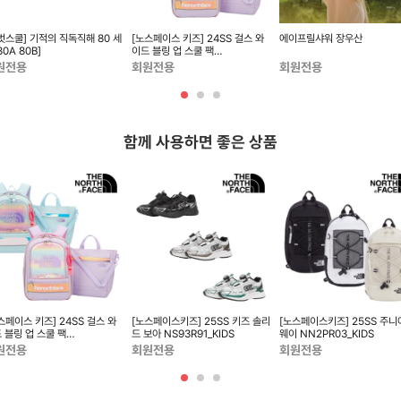
벗스쿨] 기적의 직독직해 80 세
[노스페이스 키즈] 24SS 걸스 와
에이프릴샤워 장우산
80A 80B]
이드 블링 업 스쿨 팩
NM2DQ03_KIDS
원전용
회원전용
회원전용
함께 사용하면 좋은 상품
스페이스 키즈] 24SS 걸스 와
[노스페이스키즈] 25SS 키즈 솔리
[노스페이스키즈] 25SS 주니어 원
 블링 업 스쿨 팩
드 보아 NS93R91_KIDS
웨이 NN2PR03_KIDS
2DQ03_KIDS
원전용
회원전용
회원전용