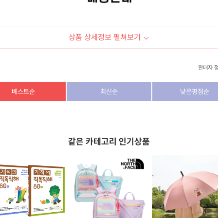
상품 상세정보 펼쳐보기
판매자 
상호/대표자
(주) 동이커머스
베스트순
최신순
낮은평점순
사업자 번호
346-87-03831
통신판매업 번호
제2026-고양덕양구-1438호
같은 카테고리 인기상품
이메일
dongeecom@naver.com
소재지
경기도 고양시 덕양구 꽃마을로64, 1235호