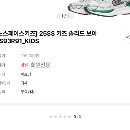
1
/
1
노스페이스키즈] 25SS 키즈 솔리드 보아
S93R91_KIDS
중가
109,000
원
%
회원전용
4
매가
산지
베트남
세/면세
과세
송비
무료배송
0
/5