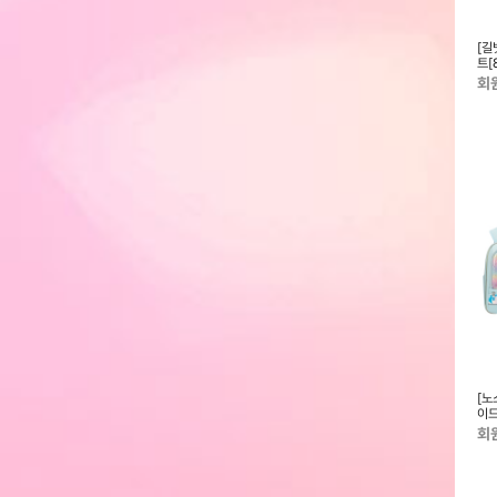
즈] 25SS 키즈 킵
[메가]초등영단어 문장의 시작
10대를 위한 워런 버핏 경제 수업
[길
NS95R81_KIDS
Level 5 Final 실전 활용
트[
회원전용
회원전용
회
즈] 25SS 주니어
[뉴에라키즈] 25SS 키즈 MLB 뉴
[노스페이스키즈] 2025 키즈 스위
[노
NN2PR04_KIDS
욕 양키스 베이직 볼캡 다크 로얄
치 스쿨 팩 라지 NM2DR51_KIDS
이드
13570683
NM
회원전용
회원전용
회