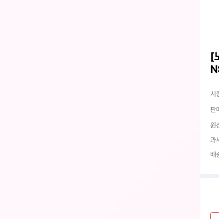
[
N
시
판
원
과
배