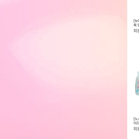
앤롱슬림나시-SS
[노스페이스 키즈] 24FW 키즈 히
디즈니프린세스 겨울왕국 엘사 플
[뉴
말라얀 코트 (RDS 다운)
러시 겨울 방한 목도리(핑크)
욕 
NJ1DQ51_KIDS
13
회원전용
회원전용
회
즈] 25SS 주니어
[뉴에라키즈] 25SS 키즈 MLB 뉴
[노스페이스키즈] 2025 키즈 스위
[노
NN2PR04_KIDS
욕 양키스 베이직 볼캡 다크 로얄
치 스쿨 팩 라지 NM2DR51_KIDS
이드
13570683
NM
회원전용
회원전용
회