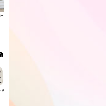
레이
[KIKIMADE] 데일리슬림무지긴팔
[뉴에라키즈] 25SS 점보 어반 백
[뉴에라키즈] 25SS
티-SP/FW
팩 세트 버터 크림 14541193
키스 라이트 백팩 크림
회원전용
회원전용
회원전용
[노스페이스 키즈] 25SS 키즈 킵
[노스페이스 키즈] 25SS 키즈 코
[노스페이스키즈] 2
온 하이크 보아 NS95R81_KIDS
트 NS94R82_KIDS
이트 짐 색 NN2PR0
회원전용
회원전용
회원전용