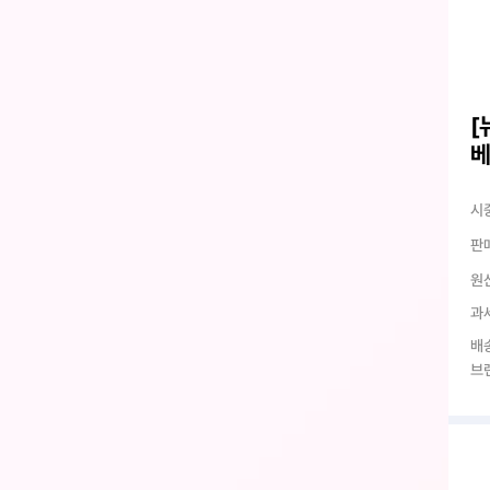
[
베
시
판
원
과
배
브