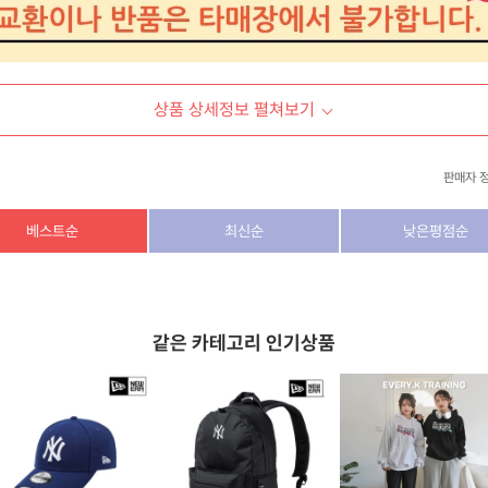
상품 상세정보 펼쳐보기
판매자 
상호/대표자
(주) 동이커머스
베스트순
최신순
낮은평점순
사업자 번호
346-87-03831
통신판매업 번호
제2026-고양덕양구-1438호
같은 카테고리 인기상품
이메일
dongeecom@naver.com
소재지
경기도 고양시 덕양구 꽃마을로64, 1235호