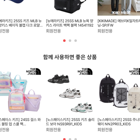
에라키즈] 25SS 키즈 MLB 뉴
[뉴에라키즈] 25SS MLB 뉴욕 양
[KIKIMADE] 에브리K일자트
양키스 베이직 볼캡 다크 로얄
키스 라이트 백팩 블랙 14541192
닝-SP/FW
570683
원전용
회원전용
회원전용
함께 사용하면 좋은 상품
스페이스 키즈] 24SS 걸스 와
[노스페이스키즈] 25SS 키즈 솔리
[노스페이스키즈] 25SS 주니어 원
 블링 업 스쿨 팩
드 보아 NS93R91_KIDS
웨이 NN2PR03_KIDS
2DQ03_KIDS
원전용
회원전용
회원전용