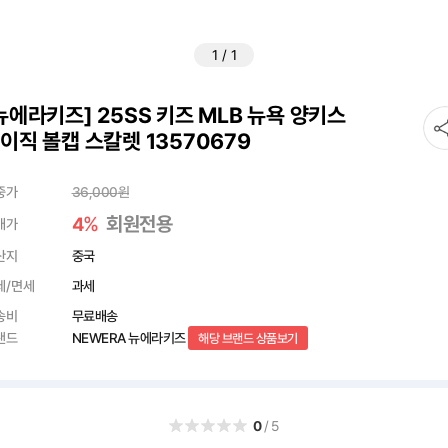
1
/
1
뉴에라키즈] 25SS 키즈 MLB 뉴욕 양키스
이직 볼캡 스칼렛 13570679
중가
36,000
원
%
회원전용
4
매가
산지
중국
세/면세
과세
송비
무료배송
랜드
NEWERA 뉴에라키즈
해당 브랜드 상품보기
0
/5